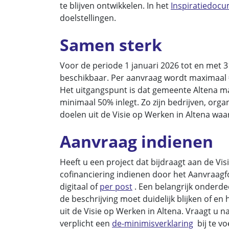
te blijven ontwikkelen. In het
Inspiratiedocu
doelstellingen.
Samen sterk
Voor de periode 1 januari 2026 tot en met 
beschikbaar. Per aanvraag wordt maximaal €
Het uitgangspunt is dat gemeente Altena ma
minimaal 50% inlegt. Zo zijn bedrijven, or
doelen uit de Visie op Werken in Altena waa
Aanvraag indienen
Heeft u een project dat bijdraagt aan de Vi
cofinanciering indienen door het Aanvraagfo
digitaal of
per post
. Een belangrijk onderdee
de beschrijving moet duidelijk blijken of en 
uit de Visie op Werken in Altena. Vraagt u
verplicht een
de-minimisverklaring
bij te v