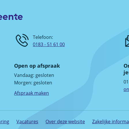
eente
Telefoon:
0183 - 51 61 00
Open op afspraak
On
je
Vandaag:
gesloten
01
Morgen:
gesloten
on
Afspraak maken
aring
Vacatures
Over deze website
Zakelijke informa