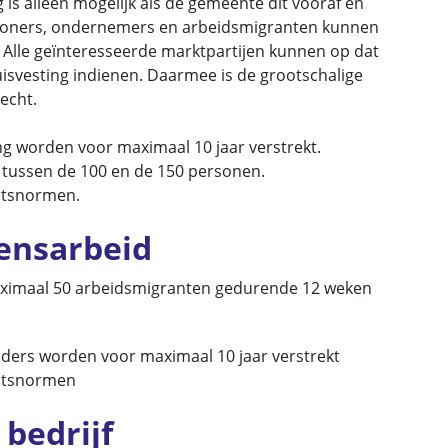
 is alleen mogelijk als de gemeente dit vooraf en
woners, ondernemers en arbeidsmigranten kunnen
lle geïnteresseerde marktpartijen kunnen op dat
uisvesting indienen. Daarmee is de grootschalige
recht.
ng worden voor maximaal 10 jaar verstrekt.
t tussen de 100 en de 150 personen.
eitsnormen.
oensarbeid
ximaal 50 arbeidsmigranten gedurende 12 weken
ders worden voor maximaal 10 jaar verstrekt
eitsnormen
 bedrijf