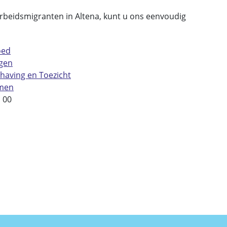
arbeidsmigranten in Altena, kunt u ons eenvoudig
oed
gen
having en Toezicht
men
 00