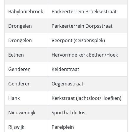
Babyloniëbroek
Parkeerterrein Broeksestraat
Drongelen
Parkeerterrein Dorpsstraat
Drongelen
Veerpont (seizoensplek)
Eethen
Hervormde kerk Eethen/Hoek
Genderen
Kelderstraat
Genderen
Oegemastraat
Hank
Kerkstraat (Jachtsloot/Hoefken)
Nieuwendijk
Sporthal de Iris
Rijswijk
Parelplein