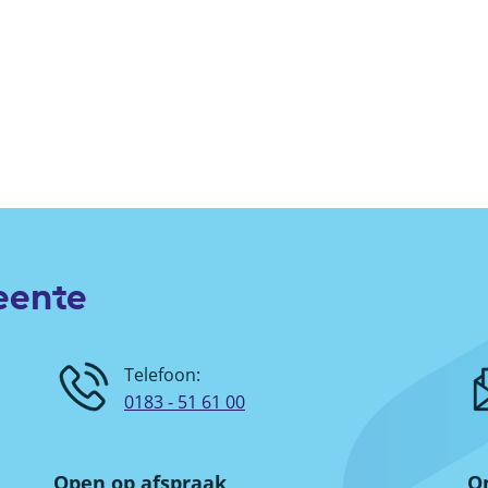
eente
Telefoon:
0183 - 51 61 00
Open op afspraak
On