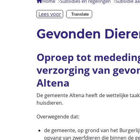
Home
Subsidies en regelingen
Subsidie a
Lees voor
Translate
Gevonden Diere
Oproep tot mededing
verzorging van gevo
Altena
De gemeente Altena heeft de wettelijke taa
huisdieren.
Overwegende dat:
de gemeente, op grond van het Burgerlij
opvang van zwerfdieren die binnen de 