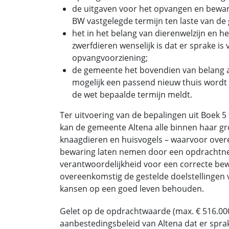
de uitgaven voor het opvangen en beware
BW vastgelegde termijn ten laste van d
het in het belang van dierenwelzijn en h
zwerfdieren wenselijk is dat er sprake 
opvangvoorziening;
de gemeente het bovendien van belang a
mogelijk een passend nieuw thuis wordt 
de wet bepaalde termijn meldt.
Ter uitvoering van de bepalingen uit Boek 5
kan de gemeente Altena alle binnen haar g
knaagdieren en huisvogels – waarvoor overee
bewaring laten nemen door een opdrachtn
verantwoordelijkheid voor een correcte bewa
overeenkomstig de gestelde doelstellingen 
kansen op een goed leven behouden.
Gelet op de opdrachtwaarde (max. € 516.000 
aanbestedingsbeleid van Altena dat er spr