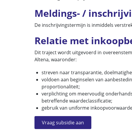
Meldings- / inschrij
De inschrijvingstermijn is inmiddels verstre
Relatie met inkoopb
Dit traject wordt uitgevoerd in overeenste
Altena, waaronder:
streven naar transparantie, doelmatigheid
voldoen aan beginselen van aanbestedings
proportionaliteit;
verplichting om meervoudig onderhandse
betreffende waardeclassificatie;
gebruik van uniforme inkoopvoorwaarde
Vraag subsidie aan